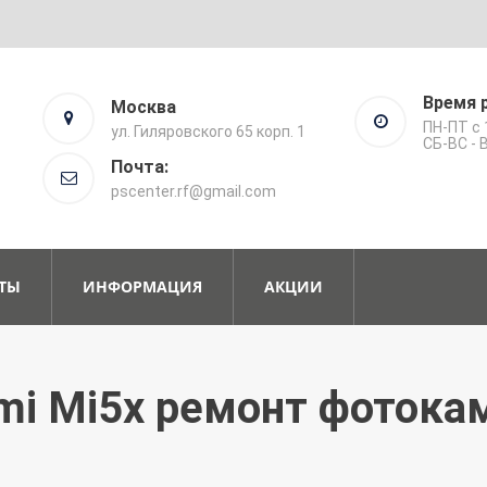
Время 
Москва
ПН-ПТ с 
ул. Гиляровского 65 корп. 1
СБ-ВС -
Почта:
pscenter.rf@gmail.com
ТЫ
ИНФОРМАЦИЯ
АКЦИИ
mi Mi5x ремонт фоток