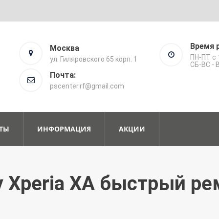
Время 
Москва
ПН-ПТ с 
ул. Гиляровского 65 корп. 1
СБ-ВС -
Почта:
pscenter.rf@gmail.com
ТЫ
ИНФОРМАЦИЯ
АКЦИИ
y Xperia XA быстрый ре