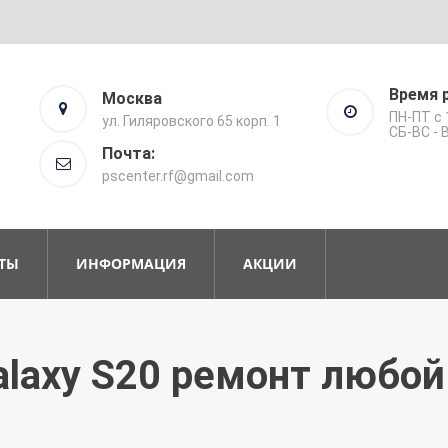
Время 
Москва
ПН-ПТ с 
ул. Гиляровского 65 корп. 1
СБ-ВС -
Почта:
pscenter.rf@gmail.com
ТЫ
ИНФОРМАЦИЯ
АКЦИИ
laxy S20 ремонт любо