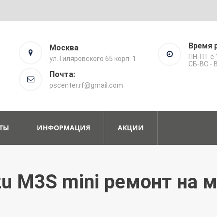
Время 
Москва
ПН-ПТ с 
ул. Гиляровского 65 корп. 1
СБ-ВС -
Почта:
pscenter.rf@gmail.com
ТЫ
ИНФОРМАЦИЯ
АКЦИИ
u M3S mini ремонт на 