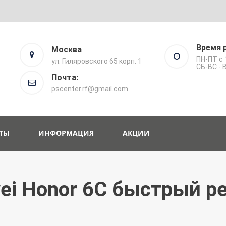
Время 
Москва
ПН-ПТ с 
ул. Гиляровского 65 корп. 1
СБ-ВС -
Почта:
pscenter.rf@gmail.com
ТЫ
ИНФОРМАЦИЯ
АКЦИИ
ei Honor 6C быстрый р